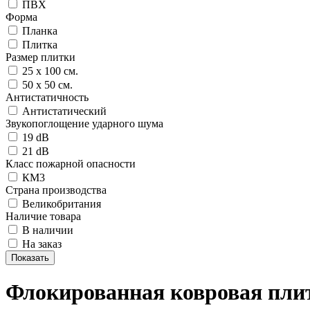
ПВХ
Форма
Планка
Плитка
Размер плитки
25 х 100 cм.
50 х 50 см.
Антистатичность
Антистатический
Звукопоглощение ударного шума
19 dB
21 dB
Класс пожарной опасности
КМ3
Страна производства
Великобритания
Наличие товара
В наличии
На заказ
Флокированная ковровая пли