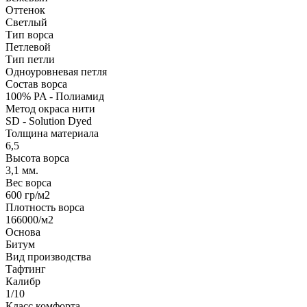
Оттенок
Светлый
Тип ворса
Петлевой
Тип петли
Одноуровневая петля
Состав ворса
100% PA - Полиамид
Метод окраса нити
SD - Solution Dyed
Толщина материала
6,5
Высота ворса
3,1 мм.
Вес ворса
600 гр/м2
Плотность ворса
166000/м2
Основа
Битум
Вид производства
Тафтинг
Калибр
1/10
Класс комфорта