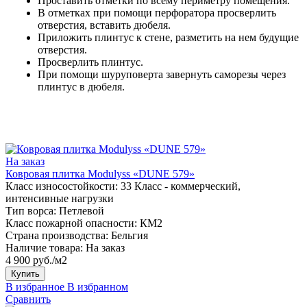
Проставить отметки по всему периметру помещения.
В отметках при помощи перфоратора просверлить
отверстия, вставить дюбеля.
Приложить плинтус к стене, разметить на нем будущие
отверстия.
Просверлить плинтус.
При помощи шуруповерта завернуть саморезы через
плинтус в дюбеля.
На заказ
Ковровая плитка Modulyss «DUNE 579»
Класс износостойкости:
33 Класс - коммерческий,
интенсивные нагрузки
Тип ворса:
Петлевой
Класс пожарной опасности:
КМ2
Страна производства:
Бельгия
Наличие товара:
На заказ
4 900 руб./м2
Купить
В избранное
В избранном
Сравнить