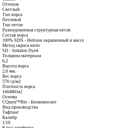
Оттенок
Светлый
Тип ворса
Петлевой
Тип петли
Разноуровневая структурная петля
Состав ворса
100% SDN - Нейлон окрашенный в массе
Метод окраса нити
SD - Solution Dyed
Толщина материала
6,2
Высота ворса
2,6 мм.
Вес ворса
570 гр/м2
Плотность ворса
160480/м2
Основа
CQuest™Bio - Биокомпозит
Вид производства
Тафтинг
Калибр
1/10
Класс комфорта