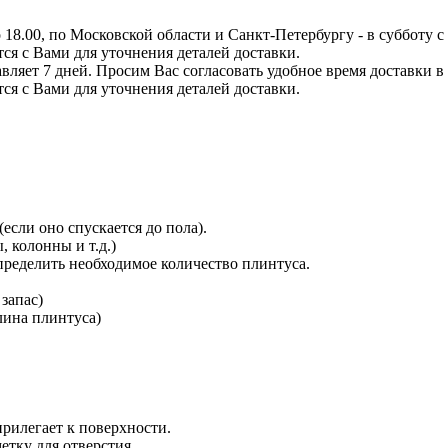
8.00, по Московской области и Санкт-Петербургу - в субботу с 0
тся с Вами для уточнения деталей доставки.
вляет 7 дней. Просим Вас согласовать удобное время доставки в
тся с Вами для уточнения деталей доставки.
сли оно спускается до пола).
 колонны и т.д.)
определить необходимое количество плинтуса.
 запас)
длина плинтуса)
прилегает к поверхности.
етку для отверстия.