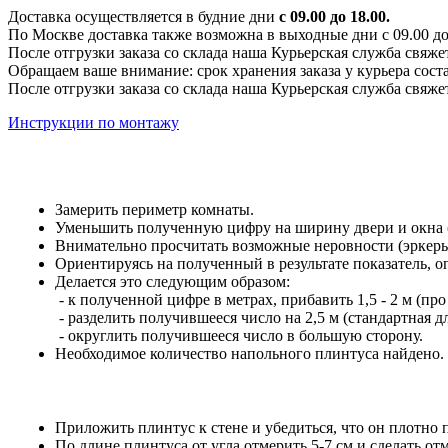
Доставка осуществляется в будние дни
с 09.00 до 18.00.
По Москве доставка также возможна в выходные дни с 09.00 до 1
После отгрузки заказа со склада наша Курьерская служба свяже
Обращаем ваше внимание: срок хранения заказа у курьера соста
После отгрузки заказа со склада наша Курьерская служба свяже
Инструкции по монтажу
Замерить периметр комнаты.
Уменьшить полученную цифру на ширину двери и окна (е
Внимательно просчитать возможные неровности (эркеры,
Ориентируясь на полученный в результате показатель, 
Делается это следующим образом:
- к полученной цифре в метрах, прибавить 1,5 - 2 м (про
- разделить получившееся число на 2,5 м (стандартная 
- округлить получившееся число в большую сторону.
Необходимое количество напольного плинтуса найдено.
Приложить плинтус к стене и убедиться, что он плотно 
По длине плинтуса от угла отмерить 5-7 см и сделать отм