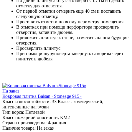
По длине плинтуса от угла отмерить 5-7 см и сделать
отметку для отверстия.
От первой отметки отмерить еще 40 см и поставить
следующую отметку.
Проставить отметки по всему периметру помещения.
В отметках при помощи перфоратора просверлить
отверстия, вставить дюбеля.
Приложить плинтус к стене, разметить на нем будущие
отверстия.
Просверлить плинтус.
При помощи шуруповерта завернуть саморезы через
плинтус в дюбеля.
На заказ
Ковровая плитка Balsan «Stoneage 915»
Класс износостойкости:
33 Класс - коммерческий,
интенсивные нагрузки
Тип ворса:
Петлевой
Класс пожарной опасности:
КМ2
Страна производства:
Франция
Наличие товара:
На заказ