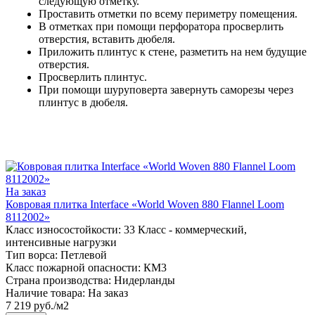
следующую отметку.
Проставить отметки по всему периметру помещения.
В отметках при помощи перфоратора просверлить
отверстия, вставить дюбеля.
Приложить плинтус к стене, разметить на нем будущие
отверстия.
Просверлить плинтус.
При помощи шуруповерта завернуть саморезы через
плинтус в дюбеля.
На заказ
Ковровая плитка Interface «World Woven 880 Flannel Loom
8112002»
Класс износостойкости:
33 Класс - коммерческий,
интенсивные нагрузки
Тип ворса:
Петлевой
Класс пожарной опасности:
КМ3
Страна производства:
Нидерланды
Наличие товара:
На заказ
7 219 руб./м2