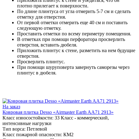
Приложить плинтус к стене и убедиться, что он
плотно прилегает к поверхности.
По длине плинтуса от угла отмерить 5-7 см и сделать
отметку для отверстия.
От первой отметки отмерить еще 40 см и поставить
следующую отметку.
Проставить отметки по всему периметру помещения.
В отметках при помощи перфоратора просверлить
отверстия, вставить дюбеля.
Приложить плинтус к стене, разметить на нем будущие
отверстия.
Просверлить плинтус.
При помощи шуруповерта завернуть саморезы через
плинтус в дюбеля.
На заказ
Ковровая плитка Desso «Airmaster Earth AA71 2913»
Класс износостойкости:
33 Класс - коммерческий,
интенсивные нагрузки
Тип ворса:
Петлевой
Класс пожарной опасности:
КМ2