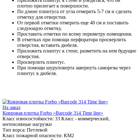
Приложить плинтус к стене и убедиться, что он
плотно прилегает к поверхности.
По длине плинтуса от угла отмерить 5-7 см и сделать
отметку для отверстия.
От первой отметки отмерить еще 40 см и поставить
следующую отметку.
Проставить отметки по всему периметру помещения.
В отметках при помощи перфоратора просверлить
отверстия, вставить дюбеля.
Приложить плинтус к стене, разметить на нем будущие
отверстия.
Просверлить плинтус.
При помощи шуруповерта завернуть саморезы через
плинтус в дюбеля.
На заказ
Ковровая плитка Forbo «Barcode 314 Time line»
Класс износостойкости:
33 Класс - коммерческий,
интенсивные нагрузки
Тип ворса:
Петлевой
Класс пожарной опасности:
КМ2