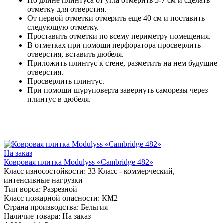
По длине плинтуса от угла отмерить 5-7 см и сделать
отметку для отверстия.
От первой отметки отмерить еще 40 см и поставить
следующую отметку.
Проставить отметки по всему периметру помещения.
В отметках при помощи перфоратора просверлить
отверстия, вставить дюбеля.
Приложить плинтус к стене, разметить на нем будущие
отверстия.
Просверлить плинтус.
При помощи шуруповерта завернуть саморезы через
плинтус в дюбеля.
На заказ
Ковровая плитка Modulyss «Cambridge 482»
Класс износостойкости:
33 Класс - коммерческий,
интенсивные нагрузки
Тип ворса:
Разрезной
Класс пожарной опасности:
КМ2
Страна производства:
Бельгия
Наличие товара:
На заказ