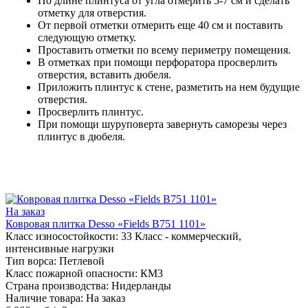
По длине плинтуса от угла отмерить 5-7 см и сделать
отметку для отверстия.
От первой отметки отмерить еще 40 см и поставить
следующую отметку.
Проставить отметки по всему периметру помещения.
В отметках при помощи перфоратора просверлить
отверстия, вставить дюбеля.
Приложить плинтус к стене, разметить на нем будущие
отверстия.
Просверлить плинтус.
При помощи шуруповерта завернуть саморезы через
плинтус в дюбеля.
На заказ
Ковровая плитка Desso «Fields B751 1101»
Класс износостойкости:
33 Класс - коммерческий,
интенсивные нагрузки
Тип ворса:
Петлевой
Класс пожарной опасности:
КМ3
Страна производства:
Нидерланды
Наличие товара:
На заказ