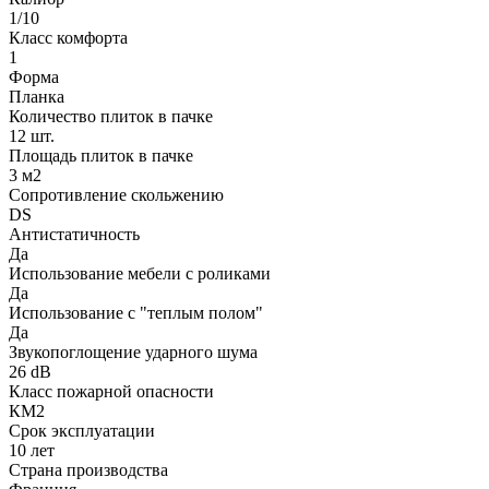
1/10
Класс комфорта
1
Форма
Планка
Количество плиток в пачке
12 шт.
Площадь плиток в пачке
3 м2
Сопротивление скольжению
DS
Антистатичность
Да
Использование мебели с роликами
Да
Использование с "теплым полом"
Да
Звукопоглощение ударного шума
26 dB
Класс пожарной опасности
КМ2
Срок эксплуатации
10 лет
Страна производства