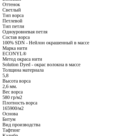
Оттенок
Светлый
Тип ворса
Петлевой
Тип петли
Одноуровневая петля
Состав ворса
100% SDN - Нейлон окрашенный в массе
Марка нити
ECONYL®
Метод окраса нити
Solution Dyed - окрас волокна в массе
Толщина материала
5,8
Высота ворса
2,6 мм.
Вес ворса
580 гр/м2
Плотность ворса
165900/м2
Основа
Битум
Вид производства
Тафтинг
Калибр