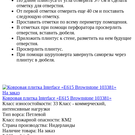
По длине плинтуса от угла отмерить 5-7 см и сделать
отметку для отверстия.
От первой отметки отмерить еще 40 см и поставить
следующую отметку.
Проставить отметки по всему периметру помещения.
В отметках при помощи перфоратора просверлить
отверстия, вставить дюбеля.
Приложить плинтус к стене, разметить на нем будущие
отверстия.
Просверлить плинтус.
При помощи шуруповерта завернуть саморезы через
плинтус в дюбеля.
На заказ
Ковровая плитка Interface «E615 Brownstone 103381»
Класс износостойкости:
33 Класс - коммерческий,
интенсивные нагрузки
Тип ворса:
Петлевой
Класс пожарной опасности:
КМ2
Страна производства:
Нидерланды
Наличие товара:
На заказ