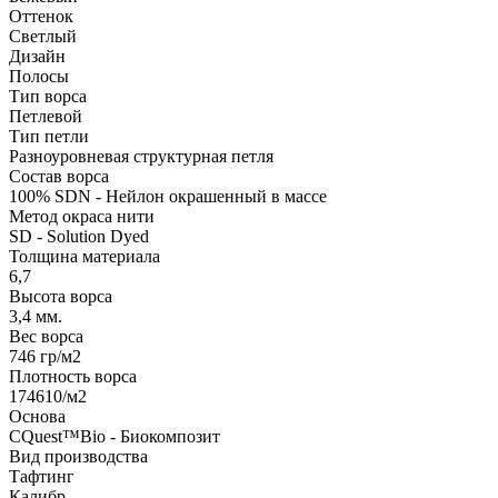
Оттенок
Светлый
Дизайн
Полосы
Тип ворса
Петлевой
Тип петли
Разноуровневая структурная петля
Состав ворса
100% SDN - Нейлон окрашенный в массе
Метод окраса нити
SD - Solution Dyed
Толщина материала
6,7
Высота ворса
3,4 мм.
Вес ворса
746 гр/м2
Плотность ворса
174610/м2
Основа
CQuest™Bio - Биокомпозит
Вид производства
Тафтинг
Калибр