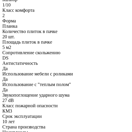
1/10
Класс комфорта
2
Форма
Планка
Количество плиток в пачке
20 шт.
Площадь плиток в пачке
5 м2
Сопротивление скольжению
DS
Антистатичность
Да
Использование мебели с роликами
Да
Использование с "теплым полом"
Да
Звукопоглощение ударного шума
27 dB
Класс пожарной опасности
КМ3
Срок эксплуатации
10 лет
Страна производства