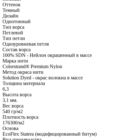
Оттенок
Темный
Дизайн
Однотонный
Тип ворса
Петлевой
Тип петли
Одноуровневая петля
Состав ворса
100% SDN - Нейлон окрашенный в массе
Марка нити
Colorstrand® Premium Nylon
Метод окраса нити
Solution Dyed - окрас волокна в массе
Толщина материала
6,3
Высота ворса
3,1 мм.
Вес ворса
540 гр/м2
Плотность ворса
176300/м2
Основа
EcoFlex Statera (модифицированный битум)
Вид производства