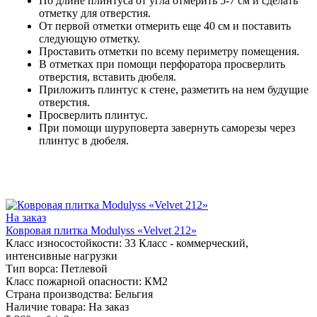
По длине плинтуса от угла отмерить 5-7 см и сделать
отметку для отверстия.
От первой отметки отмерить еще 40 см и поставить
следующую отметку.
Проставить отметки по всему периметру помещения.
В отметках при помощи перфоратора просверлить
отверстия, вставить дюбеля.
Приложить плинтус к стене, разметить на нем будущие
отверстия.
Просверлить плинтус.
При помощи шуруповерта завернуть саморезы через
плинтус в дюбеля.
На заказ
Ковровая плитка Modulyss «Velvet 212»
Класс износостойкости:
33 Класс - коммерческий,
интенсивные нагрузки
Тип ворса:
Петлевой
Класс пожарной опасности:
КМ2
Страна производства:
Бельгия
Наличие товара:
На заказ