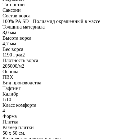
Тип петли
Саксони
Состав ворса
100% PA SD - Полиамид окрашенный в массе
Толщина материала
8,0 мм
Высота ворса
4,7 мм
Вес ворса
1190 гр/м2
Плотность ворса
205000/м2
Основа
ПВХ
Вид производства
Тафтинг
Калибр
1/10
Класс комфорта
4
Форма
Плитка
Размер плитки
50 х 50 см.
Количество плиток в пачке