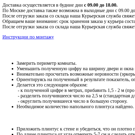
Доставка осуществляется в будние дни
с 09.00 до 18.00.
По Москве доставка также возможна в выходные дни с 09.00 до 1
После отгрузки заказа со склада наша Курьерская служба свяже
Обращаем ваше внимание: срок хранения заказа у курьера соста
После отгрузки заказа со склада наша Курьерская служба свяже
Инструкции по монтажу
Замерить периметр комнаты.
Уменьшить полученную цифру на ширину двери и окна (е
Внимательно просчитать возможные неровности (эркеры,
Ориентируясь на полученный в результате показатель, 
Делается это следующим образом:
- к полученной цифре в метрах, прибавить 1,5 - 2 м (про
- разделить получившееся число на 2,5 м (стандартная 
- округлить получившееся число в большую сторону.
Необходимое количество напольного плинтуса найдено.
Приложить плинтус к стене и убедиться, что он плотно 
По длине плинтуса от угла отмерить 5-7 см и сделать отм