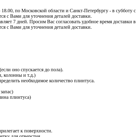
8.00, по Московской области и Санкт-Петербургу - в субботу с 0
тся с Вами для уточнения деталей доставки.
вляет 7 дней. Просим Вас согласовать удобное время доставки в
тся с Вами для уточнения деталей доставки.
сли оно спускается до пола).
 колонны и т.д.)
определить необходимое количество плинтуса.
 запас)
длина плинтуса)
прилегает к поверхности.
етку для отверстия.