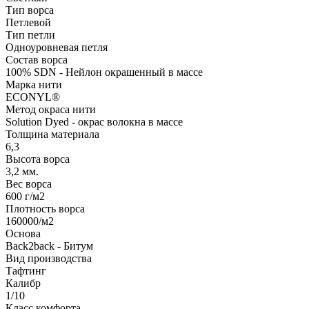
Тип ворса
Петлевой
Тип петли
Одноуровневая петля
Состав ворса
100% SDN - Нейлон окрашенный в массе
Марка нити
ECONYL®
Метод окраса нити
Solution Dyed - окрас волокна в массе
Толщина материала
6,3
Высота ворса
3,2 мм.
Вес ворса
600 г/м2
Плотность ворса
160000/м2
Основа
Back2back - Битум
Вид производства
Тафтинг
Калибр
1/10
Класс комфорта