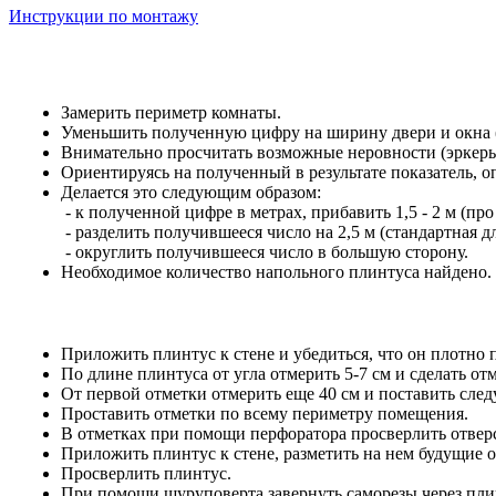
Инструкции по монтажу
Замерить периметр комнаты.
Уменьшить полученную цифру на ширину двери и окна (е
Внимательно просчитать возможные неровности (эркеры,
Ориентируясь на полученный в результате показатель, 
Делается это следующим образом:
- к полученной цифре в метрах, прибавить 1,5 - 2 м (про
- разделить получившееся число на 2,5 м (стандартная 
- округлить получившееся число в большую сторону.
Необходимое количество напольного плинтуса найдено.
Приложить плинтус к стене и убедиться, что он плотно 
По длине плинтуса от угла отмерить 5-7 см и сделать отм
От первой отметки отмерить еще 40 см и поставить сл
Проставить отметки по всему периметру помещения.
В отметках при помощи перфоратора просверлить отверс
Приложить плинтус к стене, разметить на нем будущие о
Просверлить плинтус.
При помощи шуруповерта завернуть саморезы через пли