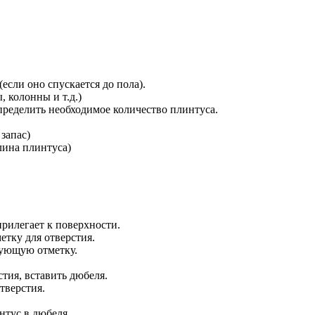
сли оно спускается до пола).
 колонны и т.д.)
определить необходимое количество плинтуса.
 запас)
длина плинтуса)
прилегает к поверхности.
етку для отверстия.
едующую отметку.
тия, вставить дюбеля.
тверстия.
нтус в дюбеля.