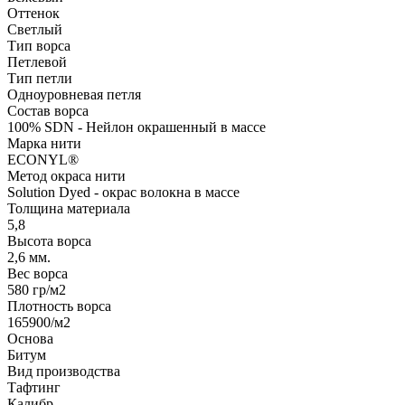
Оттенок
Светлый
Тип ворса
Петлевой
Тип петли
Одноуровневая петля
Состав ворса
100% SDN - Нейлон окрашенный в массе
Марка нити
ECONYL®
Метод окраса нити
Solution Dyed - окрас волокна в массе
Толщина материала
5,8
Высота ворса
2,6 мм.
Вес ворса
580 гр/м2
Плотность ворса
165900/м2
Основа
Битум
Вид производства
Тафтинг
Калибр