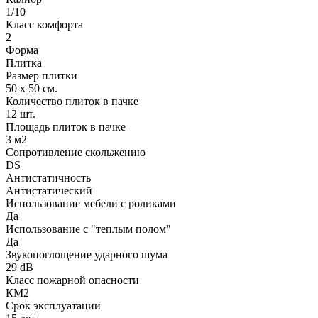
1/10
Класс комфорта
2
Форма
Плитка
Размер плитки
50 х 50 см.
Количество плиток в пачке
12 шт.
Площадь плиток в пачке
3 м2
Сопротивление скольжению
DS
Антистатичность
Антистатический
Использование мебели с роликами
Да
Использование с "теплым полом"
Да
Звукопоглощение ударного шума
29 dB
Класс пожарной опасности
КМ2
Срок эксплуатации