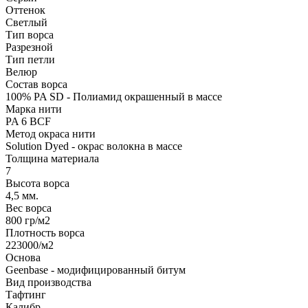
Оттенок
Светлый
Тип ворса
Разрезной
Тип петли
Велюр
Состав ворса
100% PA SD - Полиамид окрашенный в массе
Марка нити
PA 6 BCF
Метод окраса нити
Solution Dyed - окрас волокна в массе
Толщина материала
7
Высота ворса
4,5 мм.
Вес ворса
800 гр/м2
Плотность ворса
223000/м2
Основа
Geenbase - модифицированный битум
Вид производства
Тафтинг
Калибр