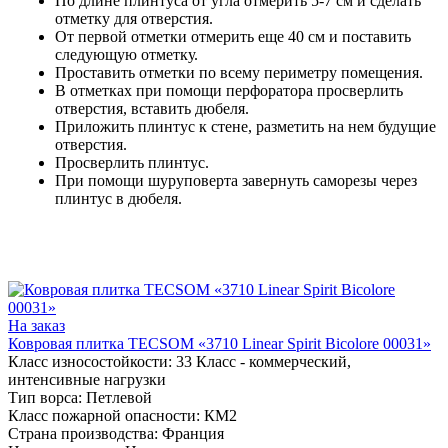
По длине плинтуса от угла отмерить 5-7 см и сделать
отметку для отверстия.
От первой отметки отмерить еще 40 см и поставить
следующую отметку.
Проставить отметки по всему периметру помещения.
В отметках при помощи перфоратора просверлить
отверстия, вставить дюбеля.
Приложить плинтус к стене, разметить на нем будущие
отверстия.
Просверлить плинтус.
При помощи шуруповерта завернуть саморезы через
плинтус в дюбеля.
На заказ
Ковровая плитка TECSOM «3710 Linear Spirit Bicolore 00031»
Класс износостойкости:
33 Класс - коммерческий,
интенсивные нагрузки
Тип ворса:
Петлевой
Класс пожарной опасности:
КМ2
Страна производства:
Франция